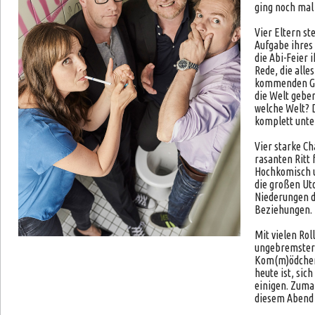
ging noch ma
Vier Eltern st
Aufgabe ihres 
die Abi-Feier 
Rede, die alle
kommenden Ge
die Welt geben
welche Welt? D
komplett unte
Vier starke C
rasanten Ritt 
Hochkomisch u
die großen Ut
Niederungen d
Beziehungen.
Mit vielen Ro
ungebremster 
Kom(m)ödchen
heute ist, sich
einigen. Zuma
diesem Abend p