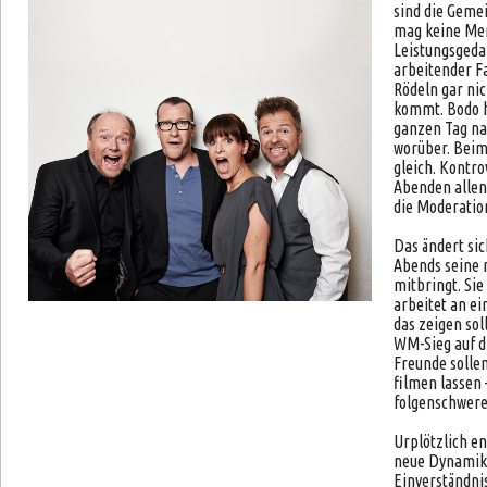
sind die Geme
mag keine Men
Leistungsgedan
arbeitender Fa
Rödeln gar n
kommt. Bodo h
ganzen Tag na
worüber. Beim 
gleich. Kontro
Abenden allenf
die Moderatio
Das ändert sic
Abends seine 
mitbringt. Si
arbeitet an ei
das zeigen sol
WM-Sieg auf d
Freunde solle
filmen lassen 
folgenschweren
Urplötzlich en
neue Dynamik.
Einverständnis